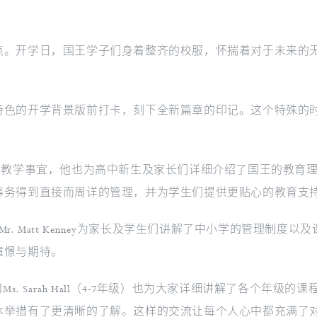
点。开学日，国王学子们身着整齐的校服，怀揣着对于未来的
特色的开学背景版前打卡，刻下全新篇章的印记。这个特殊的
h直接管理高中部教学事宜，他也为高中新生及家长们详细介绍了国王
事务得到直接而周详的管理，并为学生们提供更贴心的教育支
n及副校长Mr. Matt Kenney为家长及学生们讲解了中小学的
憧憬与期待。
-3年级）和Ms. Sarah Hall（4-7年级）也为大家详细讲解
体举措有了更清晰的了解。这样的交流让每个人心中都充满了