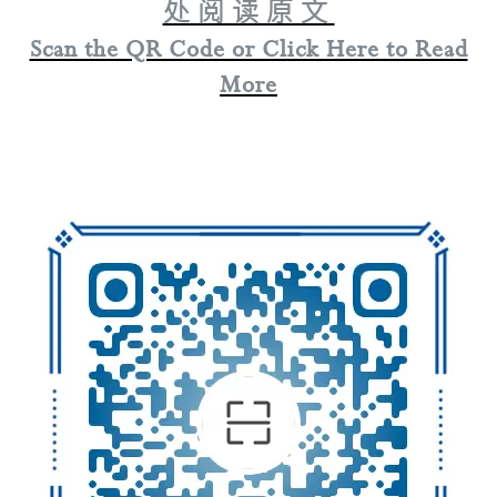
处 阅 读 原 文
Scan the QR Code or Click Here to Read
More